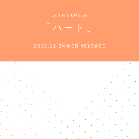
12th Single
「ハート」
2021.11.24
WED
RELEASE